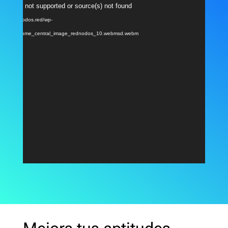
Reproductor
ormat(s) not supported or source(s) not found
de
: https://nodos.red/wp-
vídeo
/2024/04/home_central_image_rednodos_10.webmsd.webm