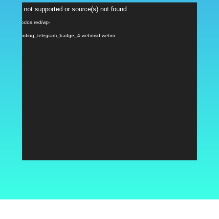
Reproductor
ormat(s) not supported or source(s) not found
de
: https://nodos.red/wp-
vídeo
/2024/04/landing_telegram_badge_4.webmsd.webm