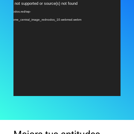
Reproductor
ormat(s) not supported or source(s) not found
de
: https://nodos.red/wp-
vídeo
/2024/04/home_central_image_rednodos_10.webmsd.webm