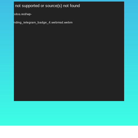
Reproductor
ormat(s) not supported or source(s) not found
de
: https://nodos.red/wp-
vídeo
/2024/04/landing_telegram_badge_4.webmsd.webm