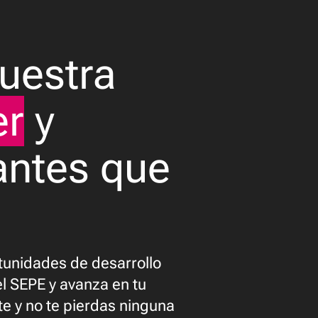
Reproductor
r source(s) not found
de
uestra
vídeo
adge_4.webmsd.webm
er
y
antes que
tunidades de desarrollo
el SEPE y avanza en tu
te y no te pierdas ninguna