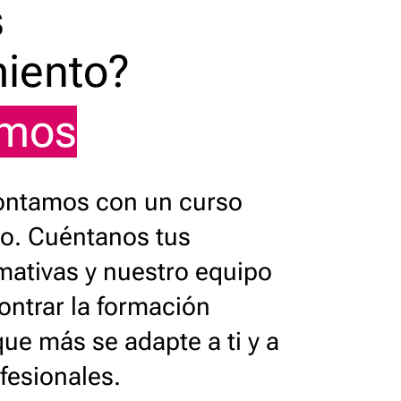
s
iento?
amos
ontamos con un curso
o. Cuéntanos tus
mativas y nuestro equipo
ontrar la formación
ue más se adapte a ti y a
ofesionales.