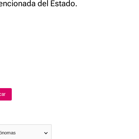
encionada del Estado.
car
tónomas