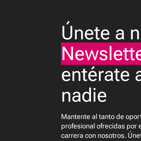
Media error: Format(s) not supported o
Descargar archivo: https://nodos.red/wp-
Únete a n
content/uploads/2024/04/landing_telegram_b
Newslett
entérate 
nadie
Mantente al tanto de opor
profesional ofrecidas por 
carrera con nosotros. Úne