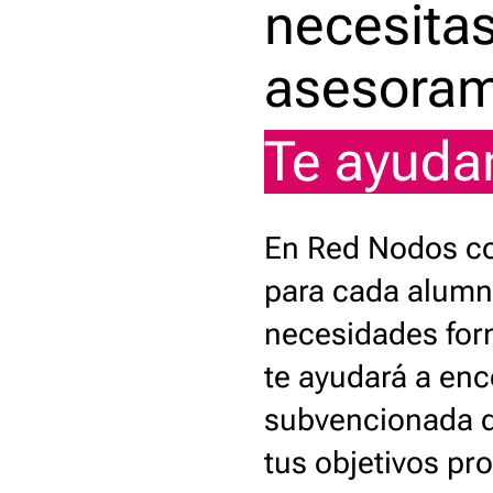
necesita
asesoram
Te ayud
En Red Nodos c
para cada alumn
necesidades for
te ayudará a enc
subvencionada q
tus objetivos pr