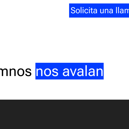
Solicita una ll
umnos
nos avalan