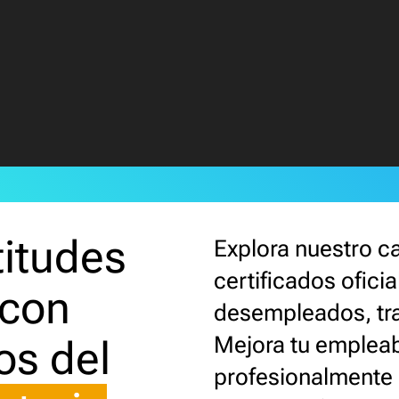
titudes
Explora nuestro c
certificados ofici
 con
desempleados, tr
Mejora tu empleab
os del
profesionalmente 