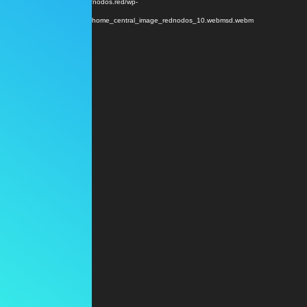
de
Descargar archivo: https://nodos.red/wp-
vídeo
content/uploads/2024/04/home_central_image_rednodos_10.webmsd.webm