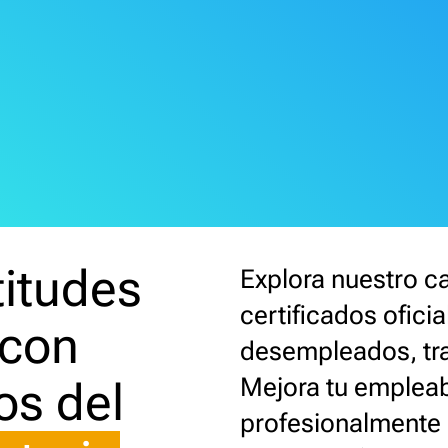
rce(s) not found
titudes
Explora nuestro c
image_rednodos_10.webmsd.webm
certificados ofici
 con
desempleados, tr
Mejora tu empleab
os del
profesionalmente 