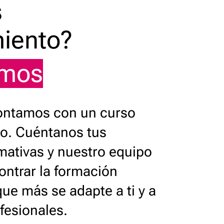
s
iento?
amos
ontamos con un curso
o. Cuéntanos tus
mativas y nuestro equipo
ontrar la formación
ue más se adapte a ti y a
ofesionales.