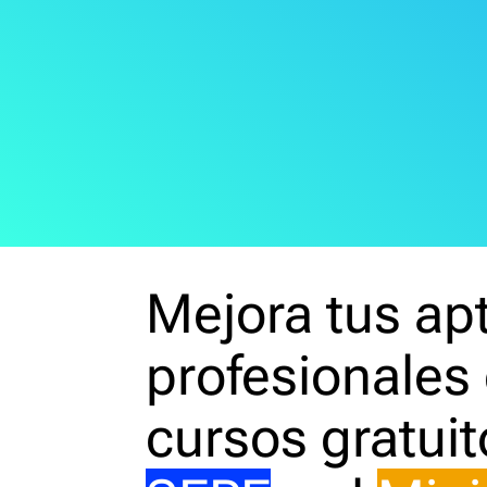
Media error: Format(s) not supported or sou
Descargar archivo: https://nodos.red/wp-
Mejora tus ap
content/uploads/2024/04/home_central_
profesionales
cursos gratuit