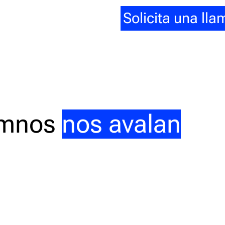
Solicita una ll
umnos
nos avalan