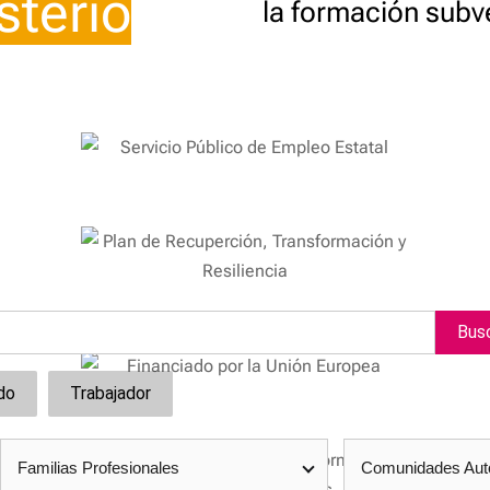
sterio
la formación subv
para aumentar o disminuir el volumen.
Bus
do
Trabajador
Familias Profesionales
Comunidades Au