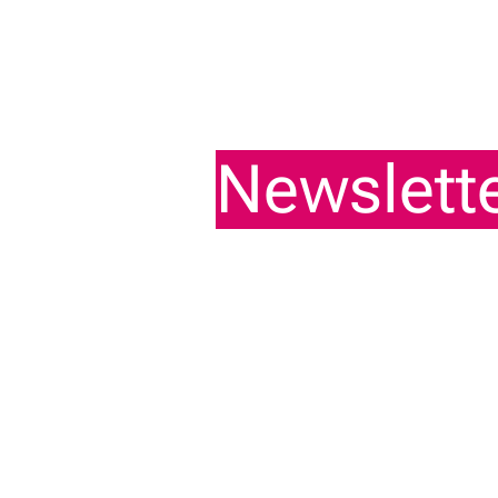
Únete a n
Newslett
entérate 
nadie
Mantente al tanto de opor
profesional ofrecidas por 
carrera con nosotros. Úne