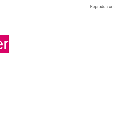
Reproductor 
uestra
er
y
antes que
tunidades de desarrollo
el SEPE y avanza en tu
te y no te pierdas ninguna