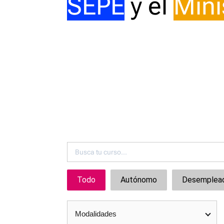
SEPE
y el
Mini
00:00
Utiliza las teclas de flecha arriba/abajo 
Todo
Autónomo
Desemplea
Modalidades