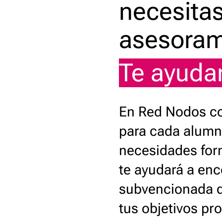
necesita
asesoram
Te ayud
En Red Nodos c
para cada alumn
necesidades for
te ayudará a enc
subvencionada q
tus objetivos pr