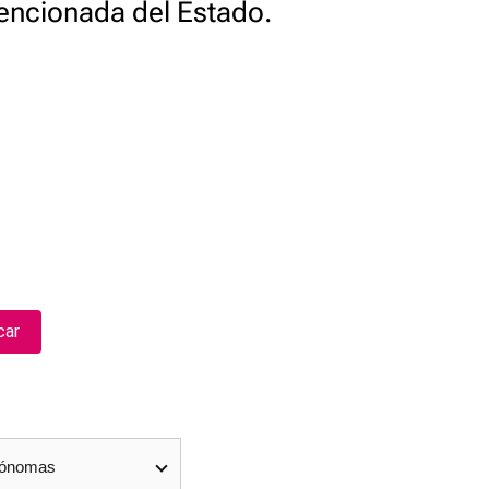
encionada del Estado.
car
tónomas