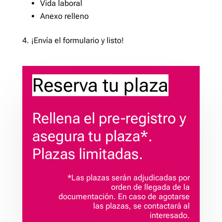
Vida laboral
Anexo relleno
4. ¡Envía el formulario y listo!
Reserva tu plaza
Rellena el pre-registro y
asegura tu plaza*.
Plazas limitadas.
*Las plazas serán adjudicadas por
orden de llegada de la
documentación. En caso de agotarse
las plazas, se contactará al
interesado.