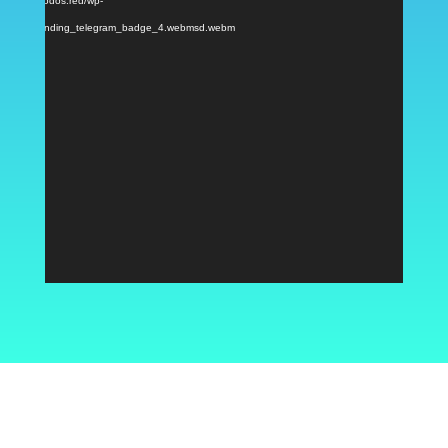
: https://nodos.red/wp-
vídeo
/2024/04/landing_telegram_badge_4.webmsd.webm