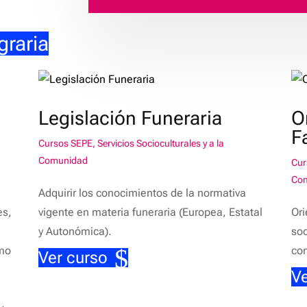
graria
Legislación Funeraria
O
F
Cursos SEPE
,
Servicios Socioculturales y a la
Comunidad
Cur
Co
Adquirir los conocimientos de la normativa
es,
vigente en materia funeraria (Europea, Estatal
Ori
y Autonómica).
soc
omo
com
Ver curso
Ve