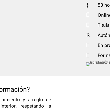
}
50 ho

Onlin

Titul
R
Autón

En pr

Forma
formación?
enimiento y arreglo de
nterior, respetando la