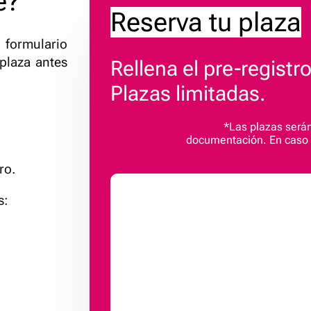
e?
Reserva tu plaza
 formulario
 plaza antes
Rellena el pre-registr
Plazas limitadas.
*Las plazas serán
documentación. En caso d
ro.
s: