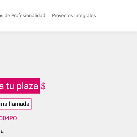
os de Profesionalidad
Proyectos Integrales
a tu plaza
 una llamada
004PO
ia