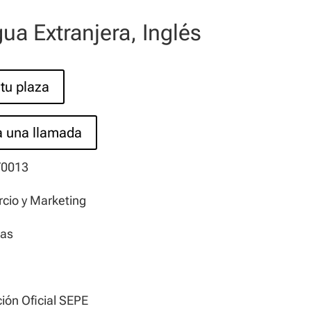
ua Extranjera, Inglés
tu plaza
ta una llamada
0013
cio y Marketing
ras
e
ción Oficial SEPE