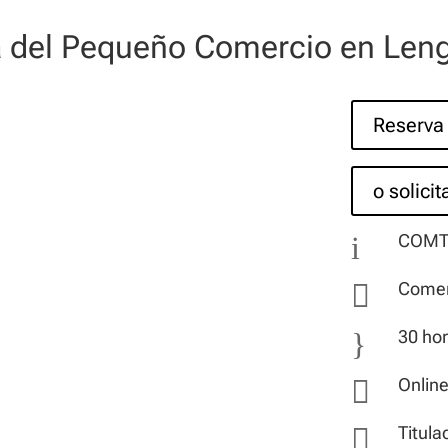
la del Pequeño Comercio en Leng
Reserva 
o solici
i
COMT

Comer
}
30 ho

Onlin

Titula