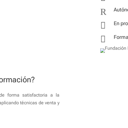
R
Autón

En pr

Forma
formación?
de forma satisfactoria a la
aplicando técnicas de venta y