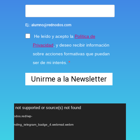
Ej.: alumno@rednodos.com
He leído y acepto la
Política de
Privacidad
, y deseo recibir información
sobre acciones formativas que puedan
ser de mi interés.
Unirme a la Newsletter
Reproductor
ormat(s) not supported or source(s) not found
de
: https://nodos.red/wp-
vídeo
/2024/04/landing_telegram_badge_4.webmsd.webm